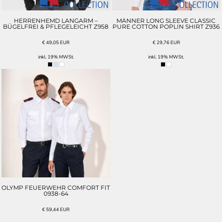
HERRENHEMD LANGARM –
MÄNNER LONG SLEEVE CLASSIC
BÜGELFREI & PFLEGELEICHT Z958
PURE COTTON POPLIN SHIRT Z936
€
49,05
EUR
€
29,76
EUR
inkl. 19% MWSt.
inkl. 19% MWSt.
OLYMP FEUERWEHR COMFORT FIT
0938-64
€
59,44
EUR