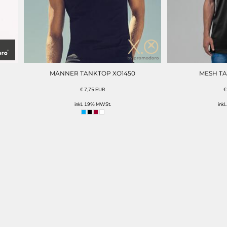
MÄNNER TANKTOP XO1450
MESH TA
€
7,75
EUR
inkl. 19% MWSt.
ink