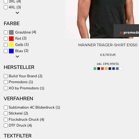
3XL (4)
CAPS UND MÜTZEN
SPORT MOTIVE
4XL (3)
STERNZEICHEN
MEHR...
FARBE
(4)
Grautöne
(2)
Rot
(1)
Gelb
MÄNNER TRÄGER-SHIRT E1050
(2)
Blau
€
8,78
EUR
inkl. 19% MWSt.
HERSTELLER
Build Your Brand (2)
Promodoro (1)
XO by Promodoro (1)
VERFAHREN
Sublimation 4C Bilderdruck (1)
Stickerei (2)
Flockdruck-Druck (4)
DTF Druck (4)
TEXTFILTER