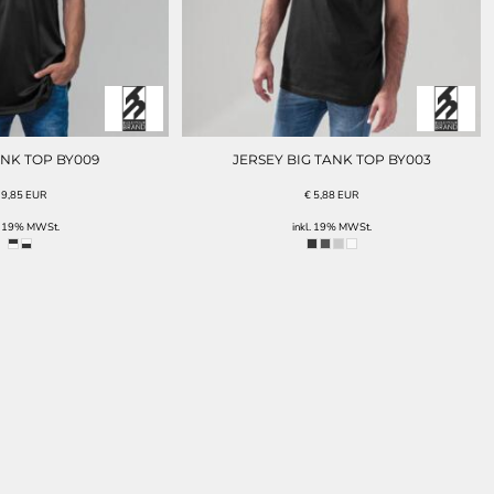
NK TOP BY009
JERSEY BIG TANK TOP BY003
€
9,85
EUR
€
5,88
EUR
l. 19% MWSt.
inkl. 19% MWSt.