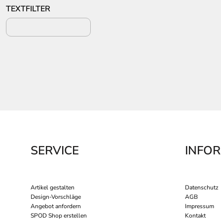
CAPS UND MÜTZEN
SPORT MOTIVE
TEXTFILTER
STERNZEICHEN
MEHR...
SERVICE
INFO
Artikel gestalten
Datenschutz
Design-Vorschläge
AGB
Angebot anfordern
Impressum
SPOD Shop erstellen
Kontakt