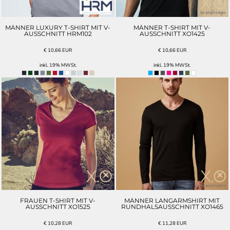
MÄNNER LUXURY T-SHIRT MIT V-
MÄNNER T-SHIRT MIT V-
AUSSCHNITT HRM102
AUSSCHNITT XO1425
€
10,66
EUR
€
10,66
EUR
inkl. 19% MWSt.
inkl. 19% MWSt.
FRAUEN T-SHIRT MIT V-
MÄNNER LANGARMSHIRT MIT
AUSSCHNITT XO1525
RUNDHALSAUSSCHNITT XO1465
€
10,28
EUR
€
11,28
EUR