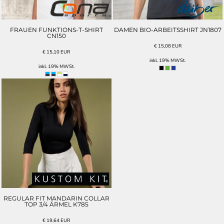
FRAUEN FUNKTIONS-T-SHIRT
DAMEN BIO-ARBEITSSHIRT JN1807
CN150
€
15,08
EUR
€
15,10
EUR
inkl. 19% MWSt.
inkl. 19% MWSt.
REGULAR FIT MANDARIN COLLAR
TOP 3/4 ÄRMEL K785
€
19,64
EUR