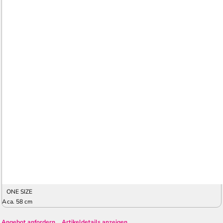
ONE SIZE
A
ca. 58 cm
Angebot anfordern
Artikeldetails anzeigen