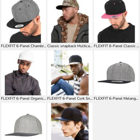
FLEXFIT 6-Panel Chambray-Suede Snapback FX6089CH
Classic snapback Multicam® (6089MC)
FLEXFIT 6-Panel Classic Snapback 2-Tone FX6089MT
FLEXFIT 6-Panel Organic Cotton Snapback FX6089OC
FLEXFIT 6-Panel Cork Snapback FX6089CO
FLEXFIT 6-Panel Melange Solid Snapback FX6089MS