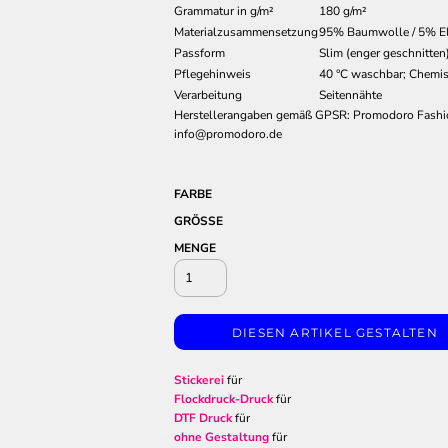
Grammatur in g/m²
180 g/m²
Materialzusammensetzung
95% Baumwolle / 5% E
Passform
Slim (enger geschnitten
Pflegehinweis
40 °C waschbar; Chemis
Verarbeitung
Seitennähte
Herstellerangaben gemäß GPSR: Promodoro Fash
info@promodoro.de
FARBE
GRÖSSE
MENGE
DIESEN ARTIKEL GESTALTEN
Stickerei
für
Flockdruck-Druck
für
DTF Druck
für
ohne Gestaltung
für