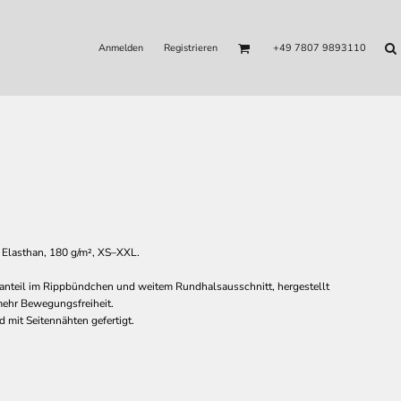
Anmelden
Registrieren
+49 7807 9893110
 Elasthan, 180 g/m², XS–XXL.
anteil im Rippbündchen und weitem Rundhalsausschnitt, hergestellt
mehr Bewegungsfreiheit.
 mit Seitennähten gefertigt.