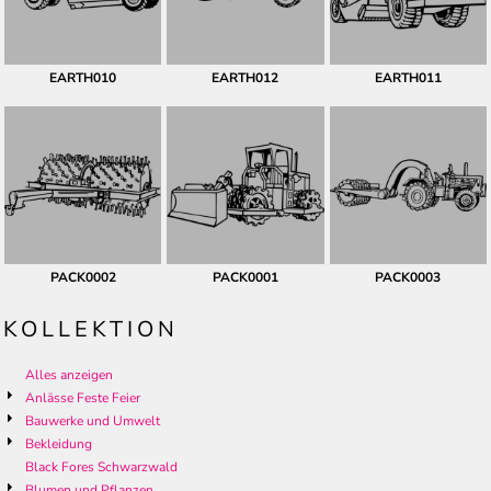
EARTH010
EARTH012
EARTH011
PACK0002
PACK0001
PACK0003
KOLLEKTION
Alles anzeigen
Anlässe Feste Feier
Bauwerke und Umwelt
Bekleidung
Black Fores Schwarzwald
Blumen und Pflanzen