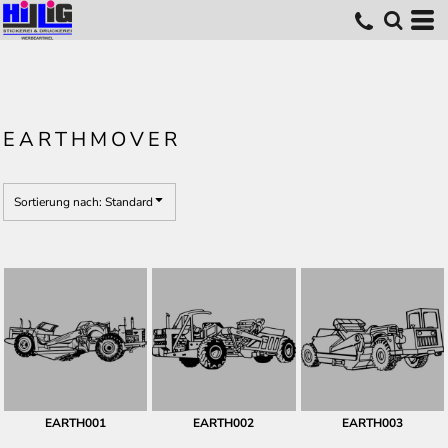
Standard
Erstelldatum
höchste Bewertung
Name
EARTHMOVER
Sortierung nach: Standard
EARTH001
EARTH002
EARTH003