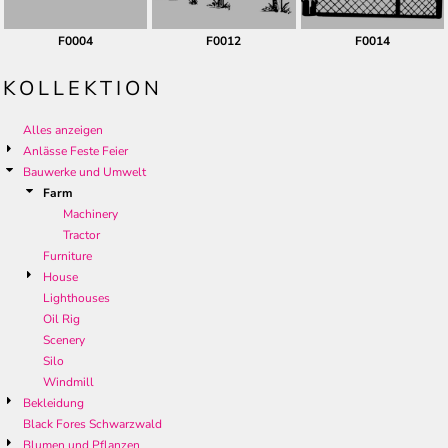
F0004
F0012
F0014
KOLLEKTION
Alles anzeigen
Anlässe Feste Feier
Bauwerke und Umwelt
Farm
Machinery
Tractor
Furniture
House
Lighthouses
Oil Rig
Scenery
Silo
Windmill
Bekleidung
Black Fores Schwarzwald
Blumen und Pflanzen