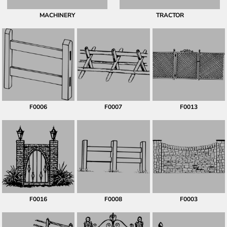
MACHINERY
TRACTOR
F0006
F0007
F0013
F0016
F0008
F0003