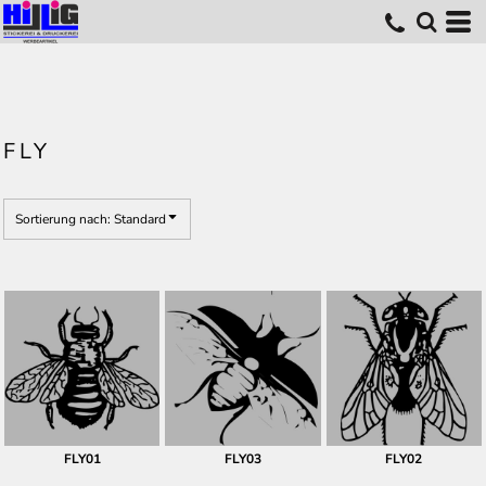
Standard
Erstelldatum
höchste Bewertung
Name
FLY
Sortierung nach: Standard
FLY01
FLY03
FLY02