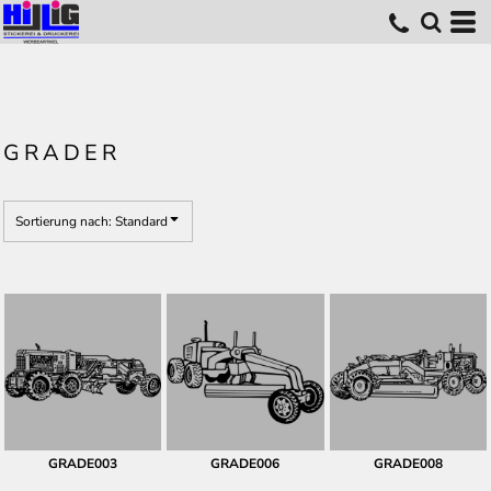
Standard
Erstelldatum
höchste Bewertung
Name
GRADER
Sortierung nach: Standard
GRADE003
GRADE006
GRADE008