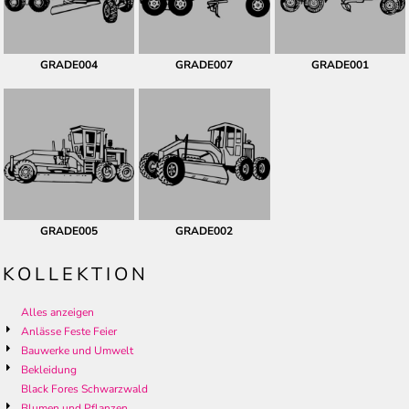
GRADE004
GRADE007
GRADE001
GRADE005
GRADE002
KOLLEKTION
Alles anzeigen
Anlässe Feste Feier
Bauwerke und Umwelt
Bekleidung
Black Fores Schwarzwald
Blumen und Pflanzen