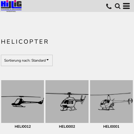
Standard
Erstelldatum
höchste Bewertung
Name
HELICOPTER
Sortierung nach: Standard
HELI0012
HELI0002
HELI0001