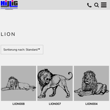
Standard
Erstelldatum
höchste Bewertung
Name
LION
Sortierung nach: Standard
LION008
LION007
LION004