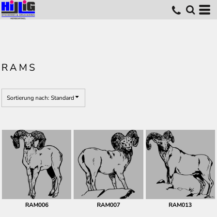
Standard
Erstelldatum
höchste Bewertung
Name
RAMS
Sortierung nach: Standard
RAM006
RAM007
RAM013