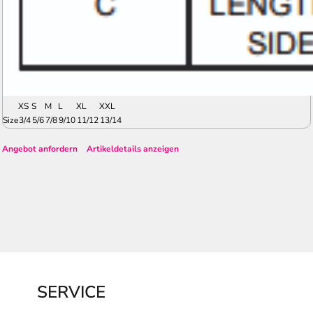
XS
S
M
L
XL
XXL
Size
3/4
5/6
7/8
9/10
11/12
13/14
Angebot anfordern
Artikeldetails anzeigen
SERVICE