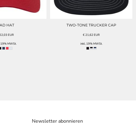
AD HAT
TWO-TONE TRUCKER CAP
22,03
EUR
€
21,62
EUR
l. 19% MWSt.
inkl. 19% MWSt.
Newsletter abonnieren