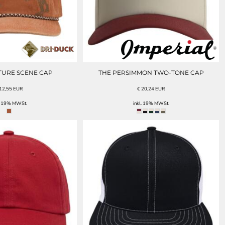
TURE SCENE CAP
THE PERSIMMON TWO-TONE CAP
12,55
EUR
€
20,24
EUR
l. 19% MWSt.
inkl. 19% MWSt.