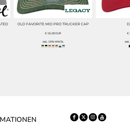
ATED
OLD FAVORITE MID PRO TRUCKER CAP
D
€
16,28
EUR
€
inkl. 19% MWSt.
ink
RMATIONEN