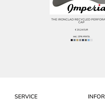
THE IRONCLAD RECYCLED PERFOR
CAP
€
20,24
EUR
inkl. 19% MWSt.
SERVICE
INFO