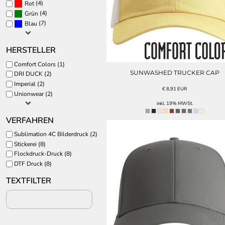
(4)
Rot
CAPS UND MÜTZEN
SPORT MOTIVE
(4)
Grün
STERNZEICHEN
(7)
Blau
MEHR...
HERSTELLER
Comfort Colors (1)
SUNWASHED TRUCKER CAP
DRI DUCK (2)
Imperial (2)
€
8,91
EUR
Unionwear (2)
inkl. 19% MWSt.
VERFAHREN
Sublimation 4C Bilderdruck (2)
Stickerei (8)
Flockdruck-Druck (8)
DTF Druck (8)
TEXTFILTER