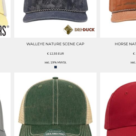
WALLEYE NATURE SCENE CAP
HORSE NA
€
12,55
EUR
€
inkl. 19% MWSt.
ink