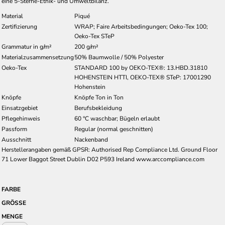
eine 5-Sterne-Ethik- und Umweltbilanz.
Material
Piqué
Zertifizierung
WRAP; Faire Arbeitsbedingungen; Oeko-Tex 100;
Oeko-Tex STeP
Grammatur in g/m²
200 g/m²
Materialzusammensetzung
50% Baumwolle / 50% Polyester
Oeko-Tex
STANDARD 100 by OEKO-TEX®: 13.HBD.31810
HOHENSTEIN HTTI, OEKO-TEX® STeP: 17001290
Hohenstein
Knöpfe
Knöpfe Ton in Ton
Einsatzgebiet
Berufsbekleidung
Pflegehinweis
60 °C waschbar; Bügeln erlaubt
Passform
Regular (normal geschnitten)
Ausschnitt
Nackenband
Herstellerangaben gemäß GPSR: Authorised Rep Compliance Ltd. Ground Floor
71 Lower Baggot Street Dublin D02 P593 Ireland www.arccompliance.com
FARBE
GRÖSSE
MENGE