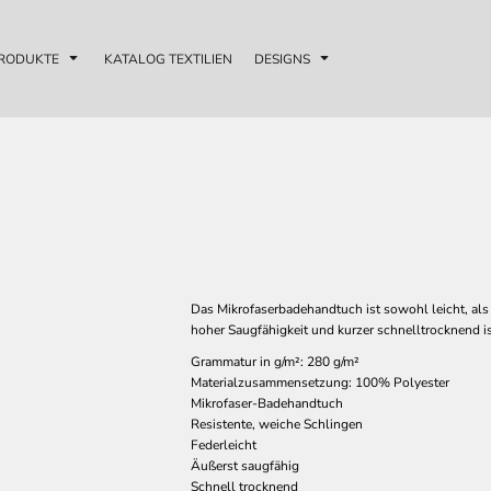
RODUKTE
KATALOG TEXTILIEN
DESIGNS
Das Mikrofaserbadehandtuch ist sowohl leicht, al
hoher Saugfähigkeit und kurzer schnelltrocknend is
Grammatur in g/m²: 280 g/m²
Materialzusammensetzung: 100% Polyester
Mikrofaser-Badehandtuch
Resistente, weiche Schlingen
Federleicht
Äußerst saugfähig
Schnell trocknend