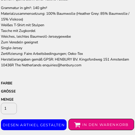
Grammatur in g/m²: 140 g/m²
Materialzusammensetzung: 100% Baumwolle (Heather Grey: 85% Baumwolle /
15% Viskose)
Weißes T-Shirt mit Stulpen
Tasche mit Zugkordel
Weiches, leichtes Baumwoll-Jerseygewebe
Zum Veredeln geeignet
Single-Jersey
Zertifizierung: Faire Arbeitsbedingungen; Oeko-Tex
Herstellerangaben gemäß GPSR: HENBURY BV. Kingsfordweg 151 Amsterdam
10436R The Netherlands enquiries@henbury.com
FARBE
GRÖSSE
MENGE
IN DEN WARENKORB
DIESEN ARTIKEL GESTALTEN