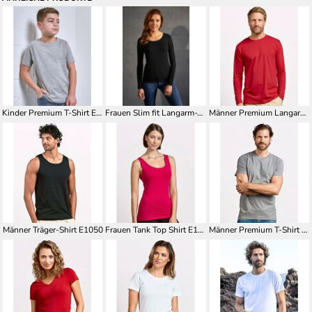
Kinder Premium T-Shirt E399
Frauen Slim fit Langarm-T-Shirt E4085
Männer Premium Langarm-Shirt E4099
Männer Träger-Shirt E1050
Frauen Tank Top Shirt E1051
Männer Premium T-Shirt mit V-Ausschnitt E3025