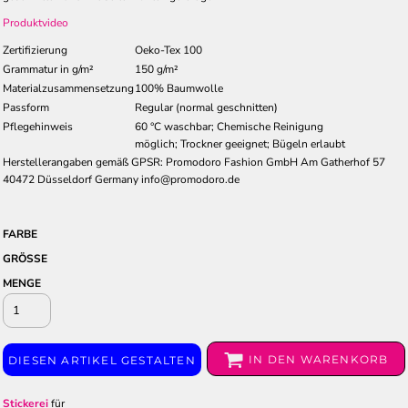
Produktvideo
Zertifizierung
Oeko-Tex 100
Grammatur in g/m²
150 g/m²
Materialzusammensetzung
100% Baumwolle
Passform
Regular (normal geschnitten)
Pflegehinweis
60 °C waschbar; Chemische Reinigung
möglich; Trockner geeignet; Bügeln erlaubt
Herstellerangaben gemäß GPSR: Promodoro Fashion GmbH Am Gatherhof 57
40472 Düsseldorf Germany info@promodoro.de
FARBE
GRÖSSE
MENGE
IN DEN WARENKORB
DIESEN ARTIKEL GESTALTEN
Stickerei
für