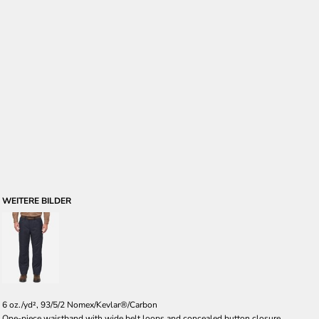
WEITERE BILDER
6 oz./yd², 93/5/2 Nomex/Kevlar®/Carbon
One-piece waistband with wide belt loops and concealed button closure