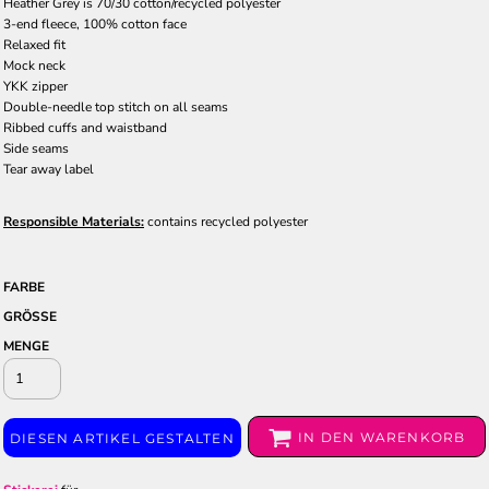
Heather Grey is 70/30 cotton/recycled polyester
3-end fleece, 100% cotton face
Relaxed fit
Mock neck
YKK zipper
Double-needle top stitch on all seams
Ribbed cuffs and waistband
Side seams
Tear away label
Responsible Materials:
contains recycled polyester
FARBE
GRÖSSE
MENGE
IN DEN WARENKORB
DIESEN ARTIKEL GESTALTEN