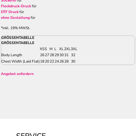
Stickerei
für
Flockdruck-Druck
für
DTF Druck
für
ohne Gestaltung
für
*
inkl. 19% MWSt.
GRÖSSENTABELLE
GRÖSSENTABELLE
XS
S
M
L
XL
2XL
3XL
Body Length
26
27
28
29
30
31
32
Chest Width (Laid Flat)
18
20
22
24
26
28
30
Angebot anfordern
SERVICE