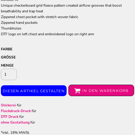
Unique checkerboard grid fleece pattern created airflow grooves that boost
breathability and trap heat
Zippered chest pocket with stretch woven fabric
Zippered hand pockets
Thumbholes
DTF logo on left chest and embroidered logo on right arm
FARBE
GRÖSSE
MENGE
IN DEN WARENKORB
DIESEN ARTIKEL GESTALTEN
Stickerei
für
Flockdruck-Druck
für
DTF Druck
für
ohne Gestaltung
für
*
inkl. 19% MWSt.