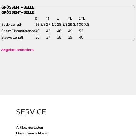
GRÖSSENTABELLE
GRÖSSENTABELLE
S
M
L
XL
2XL
Body Length
26 3/8
27 1/2
28 5/8
29 3/4
30 7/8
Chest Circumference
40
43
46
49
52
Sleeve Length
36
37
38
39
40
Angebot anfordern
SERVICE
Artikel gestalten
Design-Vorschläge