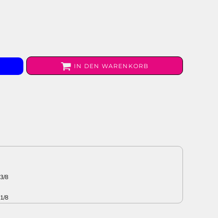
IN DEN WARENKORB
3/8
1/8