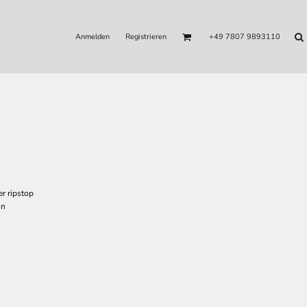
Anmelden
Registrieren
+49 7807 9893110
r ripstop
on