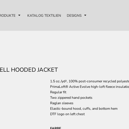
RODUKTE
KATALOG TEXTILIEN
DESIGNS
ELL HOODED JACKET
1.5 oz./yd², 100% post-consumer recycled polyeste
PrimaLoft® Active Evolve high-loft fleece insulati
Regular fit
Two zippered hand pockets
Raglan sleeves
Elastic-bound hood, cuffs, and bottom hem
DTF logo on left chest
FARBE