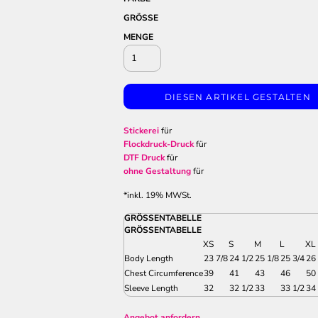
GRÖSSE
MENGE
DIESEN ARTIKEL GESTALTEN
Stickerei
für
Flockdruck-Druck
für
DTF Druck
für
ohne Gestaltung
für
*
inkl. 19% MWSt.
GRÖSSENTABELLE
GRÖSSENTABELLE
XS
S
M
L
XL
Body Length
23 7/8
24 1/2
25 1/8
25 3/4
26 
Chest Circumference
39
41
43
46
50
Sleeve Length
32
32 1/2
33
33 1/2
34 
Angebot anfordern