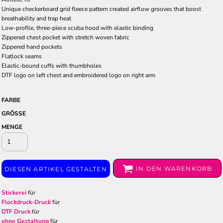
Unique checkerboard grid fleece pattern created airflow grooves that boost
breathability and trap heat
Low-profile, three-piece scuba hood with elastic binding
Zippered chest pocket with stretch woven fabric
Zippered hand pockets
Flatlock seams
Elastic-bound cuffs with thumbholes
DTF logo on left chest and embroidered logo on right arm
FARBE
GRÖSSE
MENGE
IN DEN WARENKORB
DIESEN ARTIKEL GESTALTEN
Stickerei
für
Flockdruck-Druck
für
DTF Druck
für
ohne Gestaltung
für