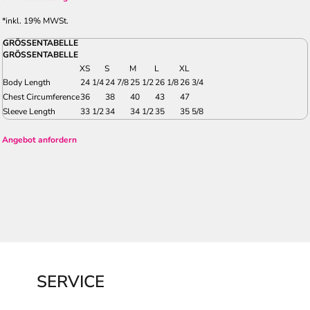
*
inkl. 19% MWSt.
GRÖSSENTABELLE
GRÖSSENTABELLE
XS
S
M
L
XL
Body Length
24 1/4
24 7/8
25 1/2
26 1/8
26 3/4
Chest Circumference
36
38
40
43
47
Sleeve Length
33 1/2
34
34 1/2
35
35 5/8
Angebot anfordern
SERVICE