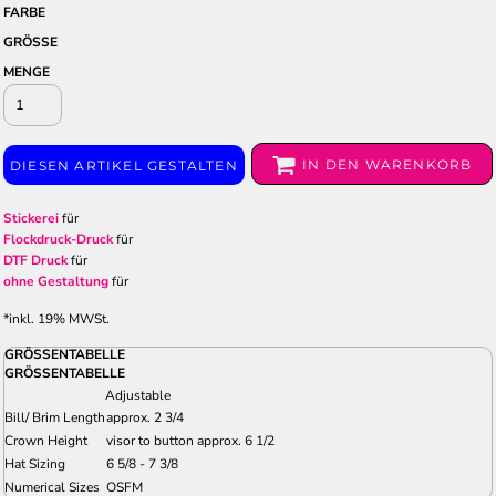
FARBE
GRÖSSE
MENGE
IN DEN WARENKORB
DIESEN ARTIKEL GESTALTEN
Stickerei
für
Flockdruck-Druck
für
DTF Druck
für
ohne Gestaltung
für
*
inkl. 19% MWSt.
GRÖSSENTABELLE
GRÖSSENTABELLE
Adjustable
Bill/ Brim Length
approx. 2 3/4
Crown Height
visor to button approx. 6 1/2
Hat Sizing
6 5/8 - 7 3/8
Numerical Sizes
OSFM