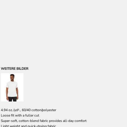
WEITERE BILDER
4.94 oz./yd²., 60/40 cotton/polyester
Loose fit with a fuller cut
Super-soft, cotton-blend fabric provides all-day comfort
Light weight and quick-drying fabric