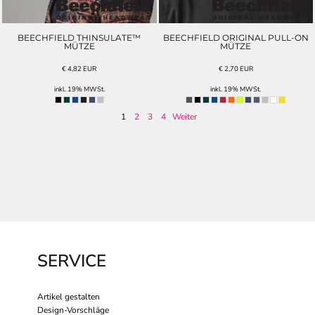
BEECHFIELD THINSULATE™
BEECHFIELD ORIGINAL PULL-ON
MÜTZE
MÜTZE
€
4,82
EUR
€
2,70
EUR
inkl. 19% MWSt.
inkl. 19% MWSt.
1
2
3
4
Weiter
SERVICE
Artikel gestalten
Design-Vorschläge