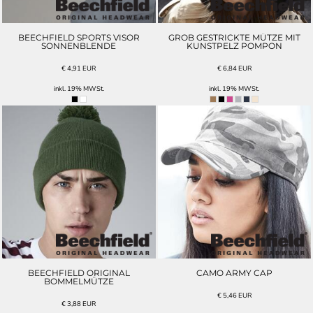
BEECHFIELD SPORTS VISOR
GROB GESTRICKTE MÜTZE MIT
SONNENBLENDE
KUNSTPELZ POMPON
€
4,91
EUR
€
6,84
EUR
inkl. 19% MWSt.
inkl. 19% MWSt.
BEECHFIELD ORIGINAL
CAMO ARMY CAP
BOMMELMÜTZE
€
5,46
EUR
€
3,88
EUR