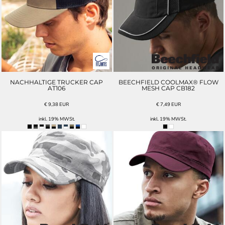
NACHHALTIGE TRUCKER CAP
BEECHFIELD COOLMAX® FLOW
AT106
MESH CAP CB182
€
9,38
EUR
€
7,49
EUR
inkl. 19% MWSt.
inkl. 19% MWSt.