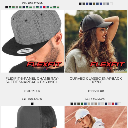
inkl. 19% MWSt.
FLEXFIT 6-PANEL CHAMBRAY-
CURVED CLASSIC SNAPBACK
SUEDE SNAPBACK FX6089CH
FX7706
€
20,62
EUR
€
13,53
EUR
inkl. 19% MWSt.
inkl. 19% MWSt.