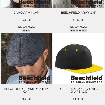
CAMO ARMY CAP
BEECHFIELD ARMY CAP
€
5,46
EUR
€
6,14
EUR
inkl. 19% MWSt.
inkl. 19% MWSt.
BEECHFIELD SUMMER GATSBY
BEECHFIELD 5 PANEL CONTRAST
CAP
SNAPBACK
€
9,66
EUR
€
4,70
EUR