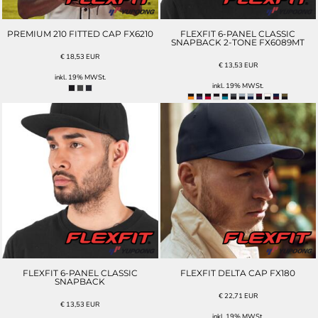
PREMIUM 210 FITTED CAP FX6210
FLEXFIT 6-PANEL CLASSIC
SNAPBACK 2-TONE FX6089MT
€
18,53
EUR
€
13,53
EUR
inkl. 19% MWSt.
inkl. 19% MWSt.
FLEXFIT 6-PANEL CLASSIC
FLEXFIT DELTA CAP FX180
SNAPBACK
€
22,71
EUR
€
13,53
EUR
inkl. 19% MWSt.