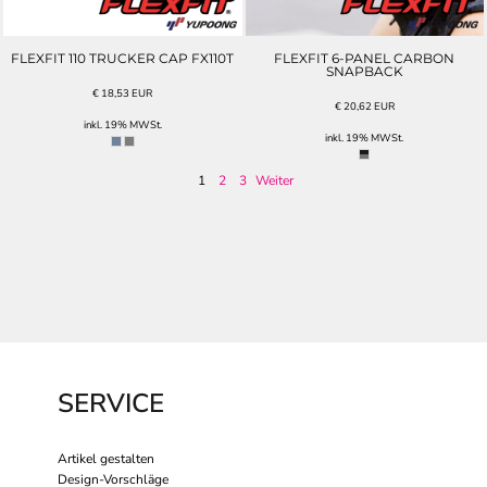
FLEXFIT 110 TRUCKER CAP FX110T
FLEXFIT 6-PANEL CARBON
SNAPBACK
€
18,53
EUR
€
20,62
EUR
inkl. 19% MWSt.
inkl. 19% MWSt.
1
2
3
Weiter
SERVICE
Artikel gestalten
Design-Vorschläge