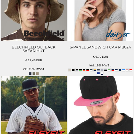
BEECHFIELD OUTBACK
6-PANEL SANDWICH CAP MB024
SAFARIHUT
€
6,70
EUR
€
12,46
EUR
inkl. 19% MWSt.
inkl. 19% MWSt.