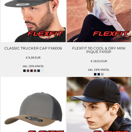
CLASSIC TRUCKER CAP FX6006
FLEXFIT 110 COOL & DRY MINI
PIQUÉ FX110P
€
9,38
EUR
€
18,53
EUR
inkl. 19% MWSt.
inkl. 19% MWSt.