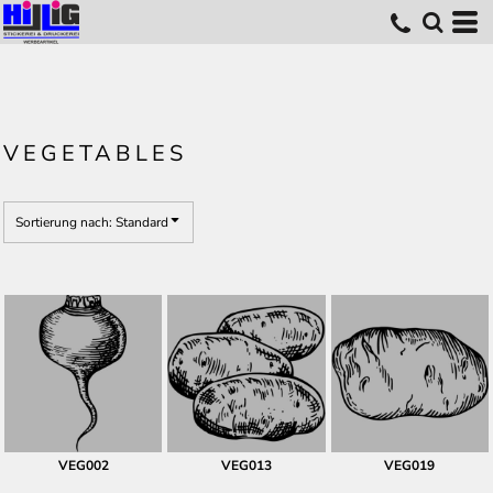
Standard
Erstelldatum
höchste Bewertung
Name
VEGETABLES
Sortierung nach: Standard
VEG002
VEG013
VEG019