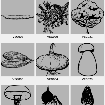
VEG008
VEG020
VEG021
VEG005
VEG004
VEG023