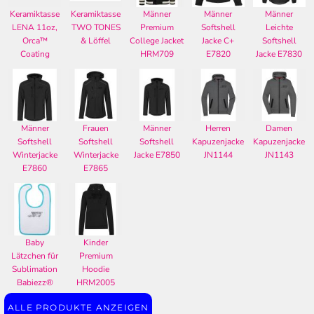
Keramiktasse
Keramiktasse
Männer
Männer
Männer
LENA 11oz,
TWO TONES
Premium
Softshell
Leichte
Orca™
& Löffel
College Jacket
Jacke C+
Softshell
Coating
HRM709
E7820
Jacke E7830
Männer
Frauen
Männer
Herren
Damen
Softshell
Softshell
Softshell
Kapuzenjacke
Kapuzenjacke
Winterjacke
Winterjacke
Jacke E7850
JN1144
JN1143
E7860
E7865
Baby
Kinder
Lätzchen für
Premium
Sublimation
Hoodie
Babiezz®
HRM2005
ALLE PRODUKTE ANZEIGEN